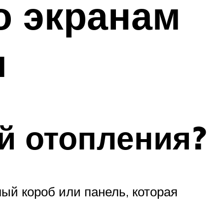
о экранам
я
ей отопления?
ный короб или панель, которая