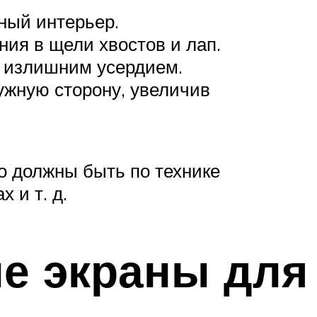
ный интерьер.
ия в щели хвостов и лап.
с излишним усердием.
нужную сторону, увеличив
о должны быть по технике
 и т. д.
е экраны для