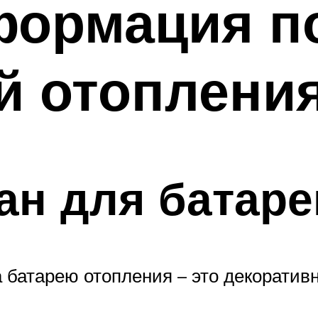
формация п
й отоплени
ран для батар
а батарею отопления – это декоратив