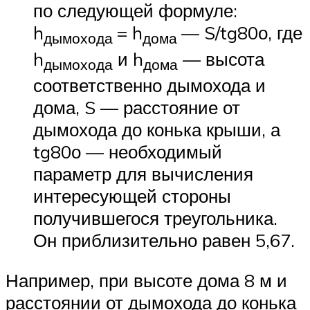
по следующей формуле:
h
= h
— S/tg80о, где
дымохода
дома
h
и h
— высота
дымохода
дома
соответственно дымохода и
дома, S — расстояние от
дымохода до конька крыши, а
tg80о — необходимый
параметр для вычисления
интересующей стороны
получившегося треугольника.
Он приблизительно равен 5,67.
Например, при высоте дома 8 м и
расстоянии от дымохода до конька