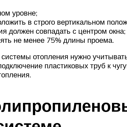
ном уровне;
оложить в строго вертикальном поло
ия должен совпадать с центром окна;
лять не менее 75% длины проема.
 системы отопления нужно учитывать 
подключение пластиковых труб к чуг
топления.
липропиленовы
системе