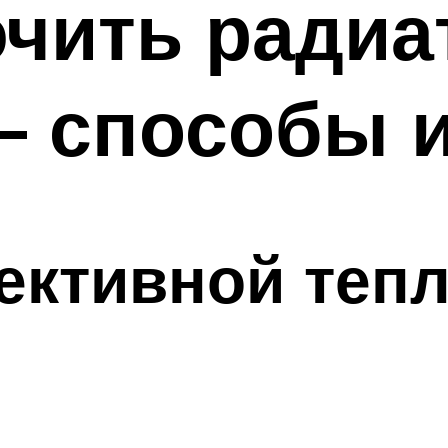
чить радиа
– способы 
ективной тепл