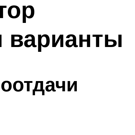
тор
и варианты
оотдачи