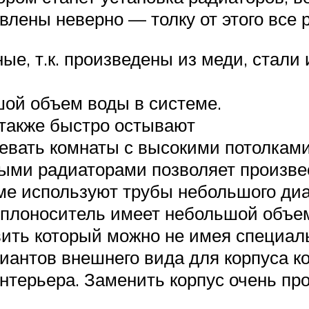
влены неверно — толку от этого все 
ные, т.к. произведены из меди, стал
шой объем воды в системе.
 также быстро остывают
евать комнаты с высокими потолкам
ыми радиаторами позволяет произве
теме используют трубы небольшого д
еплоноситель имеет небольшой объе
вить который можно не имея специал
антов внешнего вида для корпуса ко
терьера. Заменить корпус очень про