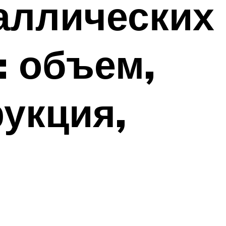
аллических
: объем,
укция,