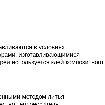
давливаются в условиях
торами, изготавливающимися
реи используется клей композитного
ленными методом литья.
ество теплоносителя.