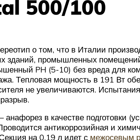
tal 500/100
ереотип о том, что в Италии произво
ых зданий, промышленных помещений
овышенный PH (5-10) без вреда для 
жа. Тепловая мощность в 191 Вт обе
осителя не увеличиваются. Испытани
 разрыв.
 анафорез в качестве подготовки (у
 Проводится антикоррозийная и хими
Секция на 0.19 л идет с
межосевым р