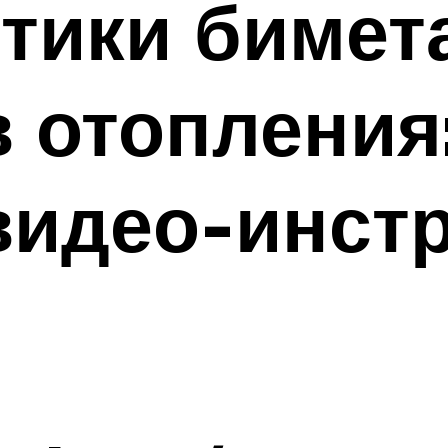
тики бимет
 отопления
видео-инстр