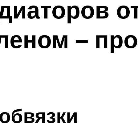
диаторов о
еном – про
обвязки