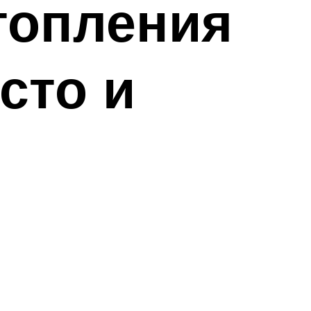
топления
сто и