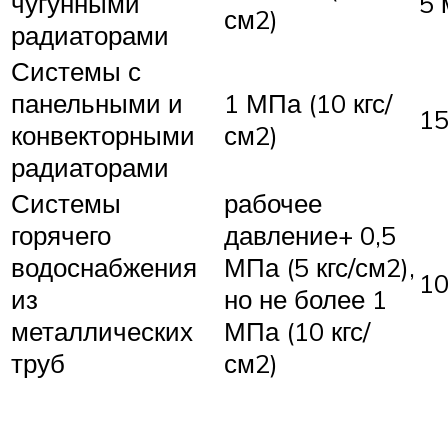
чугунными
5 
см2)
радиаторами
Системы с
панельными и
1 МПа (10 кгс/
15
конвекторными
см2)
радиаторами
Системы
рабочее
горячего
давление+ 0,5
водоснабжения
МПа (5 кгс/см2),
10
из
но не более 1
металлических
МПа (10 кгс/
труб
см2)