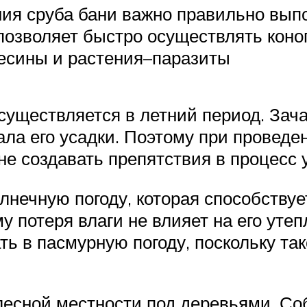
ия сруба бани важно правильно выпо
позволяет быстро осуществлять коно
весины и растения–паразиты
осуществляется в летний период. Зач
чала его усадки. Поэтому при провед
е создавать препятствия в процесс у
лнечную погоду, которая способствуе
у потеря влаги не влияет на его уте
ть в пасмурную погоду, поскольку та
есной местности под деревьями. Со