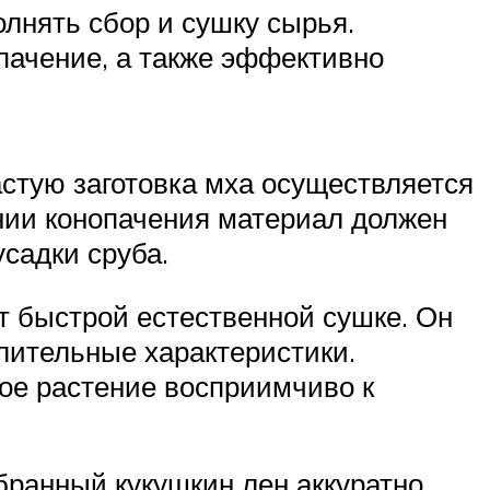
лнять сбор и сушку сырья.
пачение, а также эффективно
астую заготовка мха осуществляется
ении конопачения материал должен
садки сруба.
т быстрой естественной сушке. Он
плительные характеристики.
кое растение восприимчиво к
бранный кукушкин лен аккуратно