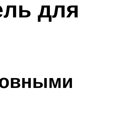
ель для
новными