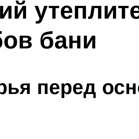
ий утеплит
бов бани
ырья перед ос