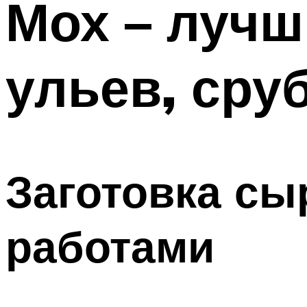
Мох – лучш
ульев, сру
Заготовка с
работами