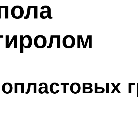
пола
тиролом
опластовых г