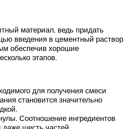
итный материал, ведь придать
щью введения в цементный раствор
мым обеспечив хорошие
есколько этапов.
бходимого для получения смеси
ания становится значительно
дкой.
нулы. Соотношение ингредиентов
и даже шесть частей