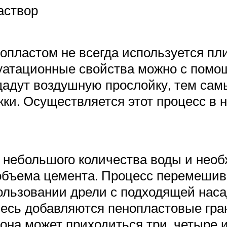
аствор
нопластом не всегда используется пл
уатационные свойства можно с помо
здадут воздушную прослойку, тем са
и. Осуществляется этот процесс в н
з небольшого количества воды и нео
объема цемента. Процесс перемешив
ользовании дрели с подходящей наса
есь добавляются пенопластовые гра
тона может приходиться три, четыре 