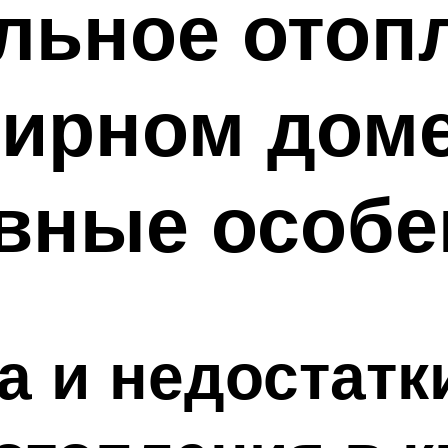
льное отоп
ирном доме
ивные особе
 и недостатк