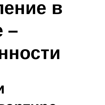
ление в
 –
нности
и