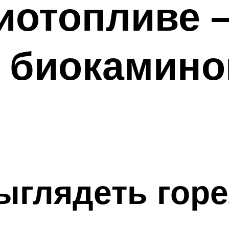
иотопливе 
 биокамино
ыглядеть гор