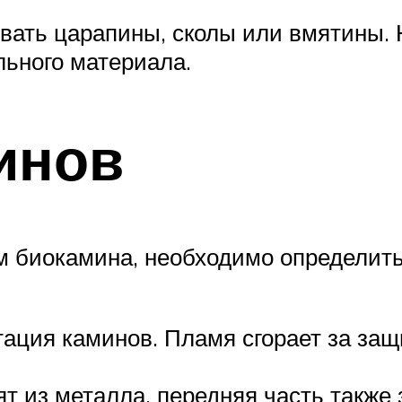
овать царапины, сколы или вмятины.
льного материала.
инов
м биокамина, необходимо определить
ция каминов. Пламя сгорает за за
т из металла, передняя часть также