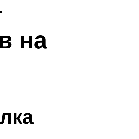
–
в на
елка