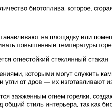
ичество биотоплива, которое, сгорая
станавливают на площадку или поме
ивать повышенные температуры горен
ется огнестойкий стеклянный стакан
ениями, которыми могут служить ка
 угли от дров — их изготавливают из
тся зажженным огнем горелки, созда
 общий стиль интерьера, так как би