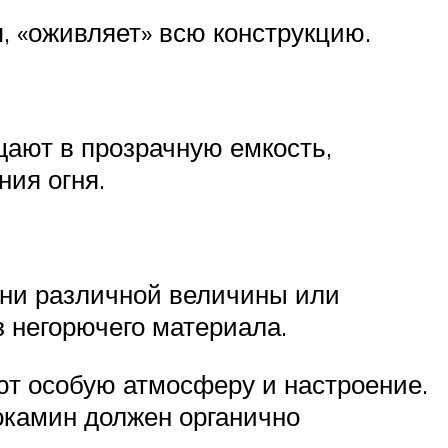
, «оживляет» всю конструкцию.
щают в прозрачную емкость,
ия огня.
мни различной величины или
 негорючего материала.
ют особую атмосферу и настроение.
окамин должен органично