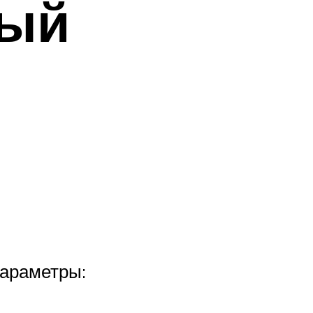
вый
параметры: