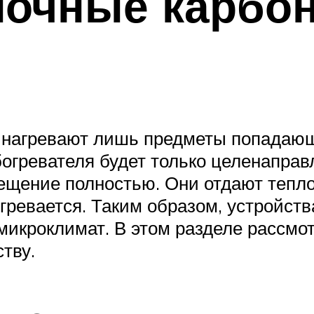
лочные карбо
и
нагревают лишь предметы попадающи
обогревателя будет только целенапр
щение полностью. Они отдают теплов
огревается. Таким образом, устройст
икроклимат. В этом разделе рассмо
тву.