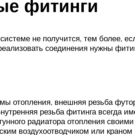
ые фитинги
системе не получится, тем более, ес
 реализовать соединения нужны фит
емы отопления, внешняя резьба футор
 Внутренняя резьба фитинга всегда и
чугунного радиатора отопления своим
ким воздухоотводчиком или краном М