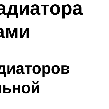
адиатора
ами
диаторов
льной