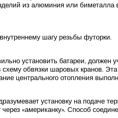
зделий из алюминия или биметалла 
внутреннему шагу резьбы футорки.
авильно установить батареи, должен 
в схему обвязки шаровых кранов. Эт
ание центрального отопления выполн
дразумевает установку на подаче тер
 через «американку». Способ соедине