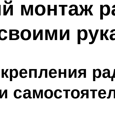
й монтаж р
своими рук
 крепления ра
и самостояте