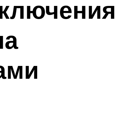
дключения
ла
ами