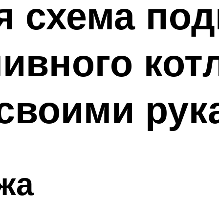
я схема по
ивного кот
своими рук
жа