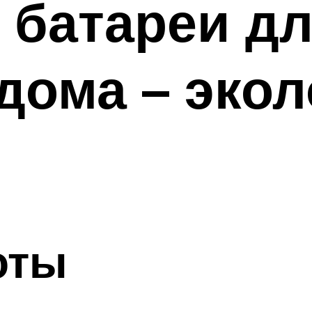
 батареи д
дома – экол
оты