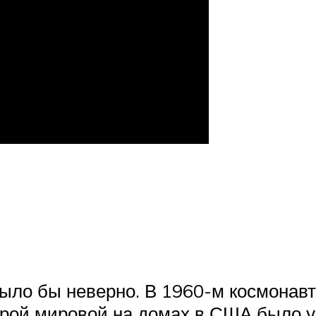
 было бы неверно. В 1960-м космонав
орой мировой на домах в США было у