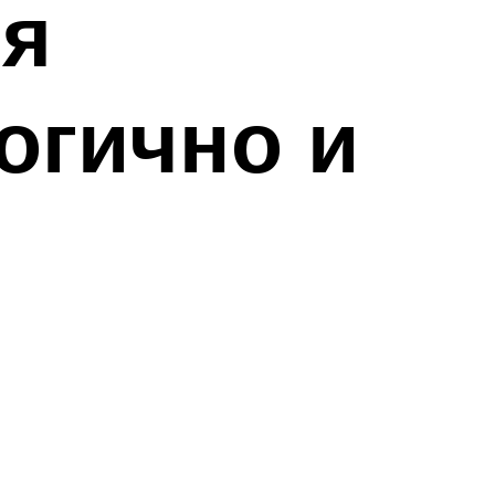
ля
огично и