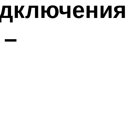
одключения
 –