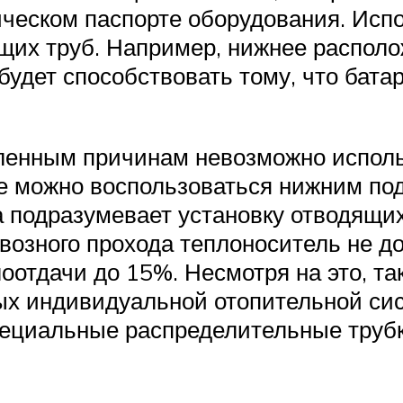
ческом паспорте оборудования. Испо
щих труб. Например, нижнее распол
удет способствовать тому, что бата
ленным причинам невозможно исполь
ае можно воспользоваться нижним п
 подразумевает установку отводящих
квозного прохода теплоноситель не до
оотдачи до 15%. Несмотря на это, та
ых индивидуальной отопительной си
пециальные распределительные трубк