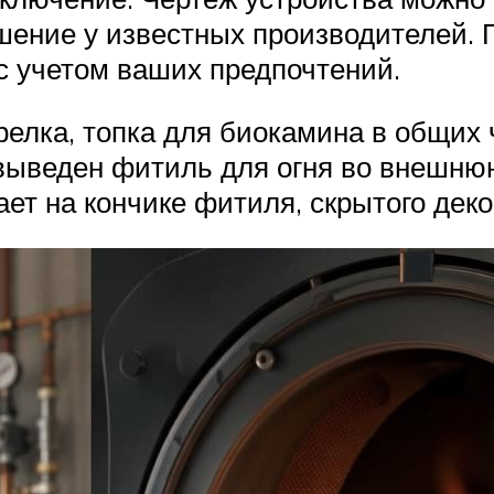
шение у известных производителей. 
с учетом ваших предпочтений.
релка, топка для биокамина в общих 
 выведен фитиль для огня во внешню
рает на кончике фитиля, скрытого де