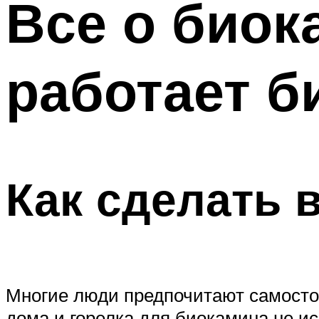
Все о биока
работает б
Как сделать 
Многие люди предпочитают самосто
дома и горелка для биокамина не и