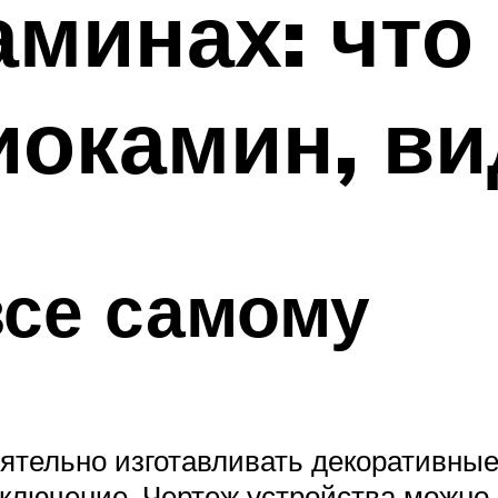
минах: что 
иокамин, в
все самому
ятельно изготавливать декоративные
сключение. Чертеж устройства можно 